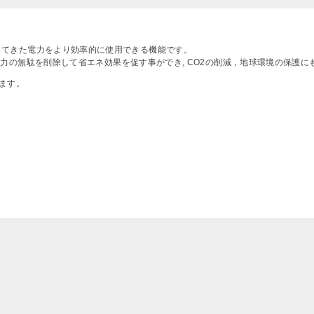
，電源に入ってきた電力をより効率的に使用できる機能です。
 電力の無駄を削除して省エネ効果を促す事ができ, CO2の削減，地球環境の保護
ります。