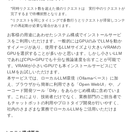
*同時リクエスト数を超えた後のリクエストは 実行中のリクエストが
完了するまで待機状態となります。
*リクエストを同じタイミングで多数行うとリクエストが滞留しコンテ
ナの再起動が必要な場合があります。
お客様の用途にあわせたシステム構成でインストールサービ
スをご利用いただけます。一般的にはGPUのみでLLMを動か
すイメージがあり、使用するLLMサイズより大きいVRAMの
GPUを選択することが多いかと思います。しかし小さいLLM
であればCPU+GPUでも十分な推論速度を出すことが可能で
す。VRAMが小さいGPUでも本インストールサービスにて
LLMをお試しいただけます。
本サービスでは、ローカルLLM環境（Ollamaベース）に加
え、ブラウザから簡単に利用できる「Open WebUI」や、ノ
ーコード開発ツール「Dify」をあらかじめ構成に含めていま
す。これにより、技術者だけでなく、業務部門のご担当者で
もチャットボットの利用やプロトタイプ開発が行いやすく、
社内のさまざまな業務でローカルLLMをご活用いただけま
す。