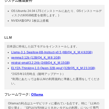
システム構成要件
OS:Ubuntu 24.04 LTS (インストールにあたり、OSインストールデ
ィスクの60GB程度を使用します。)
NVIDIA製GPU 1枚以上搭載
LLM
日本語に特化した以下モデルをインストールします。
Llama-3.1-Swallow-8B-Instruct-v0.5 (8B/Q4_K_M:4.92GB)
gemma3:12b (12B/Q4_K_M:8.1GB)
mistral-small3.2:24b (24B/Q4_K_M:15GB)
ELYZA-Thinking-1.0-Qwen-32B-gguf (32B/Q5_K_M:23.3GB)
*2025年10月時点（随時アップデート）
*利用にあたっては各LLMの利用規約に準拠した運用をしてくださ
い。
フレームワーク:
Ollama
Ollamaの利点はユーザビリティに優れている点です。特に「LLMの
切り替え」「GPUのVRAMより大きいモデルの利用」について専門