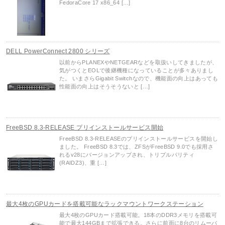
FedoraCore 17 x86_64 […]
DELL PowerConnect 2800 シリーズ
以前からPLANEXやNETGEARなどを取扱いしてきましたが、
気がつくとEOLで後継機種になっていることが多々ありまし
た。 いまさらGigabit Switchなので、機能面の向上はあっても
性能面の向上はそうそうないと […]
FreeBSD 8.3-RELEASE プリインストールサービス開始
FreeBSD 8.3-RELEASEのプリインストールサービスを開始し
ました。 FreeBSD 8.3では、ZFSがFreeBSD 9.0でも採用さ
れるv28にバージョンアップされ、トリプルパリティ
(RAIDZ3)、重 […]
最大4枚のGPUカードを搭載可能なラックマウントワークステーション
最大4枚のGPUカード搭載可能。18本のDDR3メモリを搭載可
能で最大144GBまで拡張できる。さらに前面に8台のリムーバ