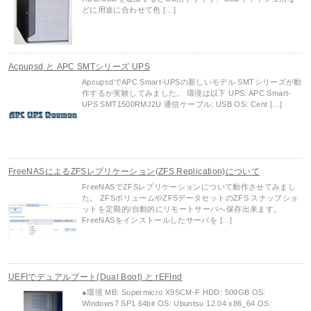
どに用途に合わせて色 […]
Acpupsd と APC SMTシリーズ UPS
ApcupsdでAPC Smart-UPSの新しいモデル SMTシリーズが動
作するか実験してみました。 環境は以下 UPS: APC Smart-
UPS SMT1500RMJ2U 通信ケーブル: USB OS: Cent […]
FreeNASによるZFSレプリケーション(ZFS Replication)について
FreeNASでZFSレプリケーションについて動作させてみまし
た。 ZFSボリュームやZFSデータセットのZFS スナップショ
ットを定期的/自動的にリモートサーバへ保存出来ます。
FreeNASをインストールしたサーバを […]
UEFIでデュアルブート(Dual Boot) と rEFInd
●環境 MB: Supermicro X9SCM-F HDD: 500GB OS:
Windows7 SP1 64bit OS: Ubuntsu 12.04 x86_64 OS: