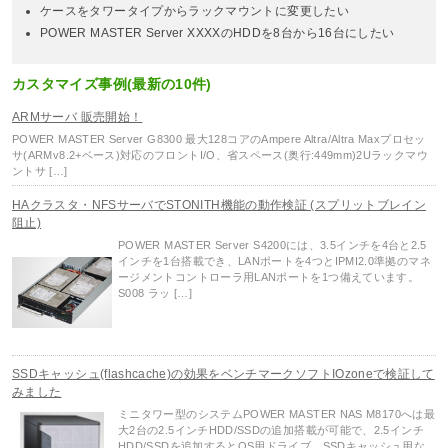
ケースをタワータイプからラックマウントに変更したい
POWER MASTER Server XXXXのHDDを8台から16台にしたい
カスタマイズ事例(最新の10件)
ARMサーバ 販売開始！
POWER MASTER Server G8300 最大128コアのAmpere Altra/Altra Maxプロセッ
サ(ARMv8.2+ベース)対応のフロントI/O、省スペース(奥行:449mm)2Uラックマウ
ントサ […]
HAクラスタ・NFSサーバでSTONITH機能の動作検証 (スプリットブレイン
阻止)
POWER MASTER Server S4200には、3.5インチを4台と2.5
インチを1台搭載でき、LANポートを4つとIPMI2.0準拠のマネ
ージメントコントローラ用LANポートを1つ備えています。
S008 ラッ […]
SSDキャッシュ(flashcache)の効果をベンチマークソフトIOzoneで検証して
みました
ミニタワー型のシステムPOWER MASTER NAS M8170へは最
大2台の2.5インチHDD/SSDの追加搭載が可能で、2.5インチ
HDD/SSDを追加するとOS用ドライブ、SSDキャッシュ用な