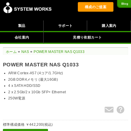
Blog
構成のご提案
製品
サポート
購入案内
会社案内
見積り依頼カート
ホーム
NAS
POWER MASTER NAS Q1033
POWER MASTER NAS Q1033
ARM Cortex-A57 (4コア/1.7GHz)
2GB DDR4メモリ (最大16GB)
4 x SATA HDD/SSD
2 x 2.5Gb/2 x 10Gb SFP+ Ethernet
250W電源
標準構成価格 ￥442,200(税込)