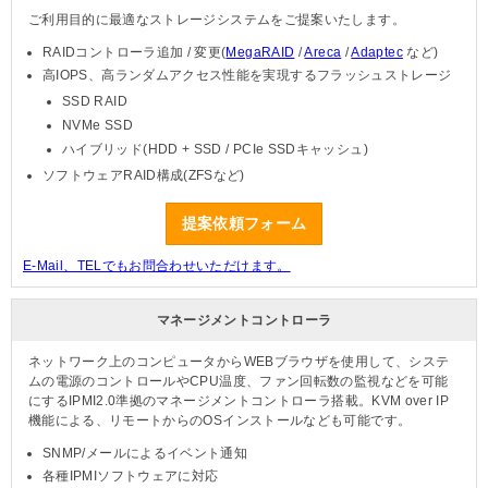
ご利用目的に最適なストレージシステムをご提案いたします。
RAIDコントローラ追加 / 変更(
MegaRAID
/
Areca
/
Adaptec
など)
高IOPS、高ランダムアクセス性能を実現するフラッシュストレージ
SSD RAID
NVMe SSD
ハイブリッド(HDD + SSD / PCIe SSDキャッシュ)
ソフトウェアRAID構成(ZFSなど)
提案依頼フォーム
E-Mail、TELでもお問合わせいただけます。
マネージメントコントローラ
ネットワーク上のコンピュータからWEBブラウザを使用して、システ
ムの電源のコントロールやCPU温度、ファン回転数の監視などを可能
にするIPMI2.0準拠のマネージメントコントローラ搭載。KVM over IP
機能による、リモートからのOSインストールなども可能です。
SNMP/メールによるイベント通知
各種IPMIソフトウェアに対応