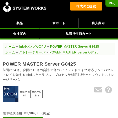
Blog
構成のご提案
製品
サポート
購入案内
会社案内
見積り依頼カート
ホーム
IntelシングルCPU
POWER MASTER Server G8425
ホーム
ストレージサーバ
POWER MASTER Server G8425
POWER MASTER Server G8425
前面に24台、背面に12台の合計36台の3.5インチドライブ対応リムーバブル
トレイを備えるIntelスケーラブル・プロセッサ対応4Uラックマウントストレ
ージサーバ。
64
2
TB
標準構成価格 ￥3,984,860(税込)