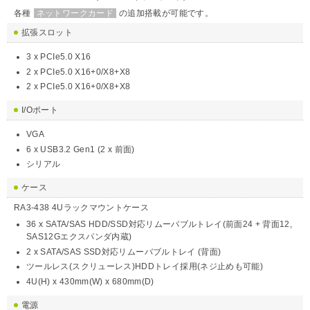
各種
ネットワークカード
の追加搭載が可能です。
拡張スロット
3 x PCIe5.0 X16
2 x PCIe5.0 X16+0/X8+X8
2 x PCIe5.0 X16+0/X8+X8
I/Oポート
VGA
6 x USB3.2 Gen1 (2 x 前面)
シリアル
ケース
RA3-438 4Uラックマウントケース
36 x SATA/SAS HDD/SSD対応リムーバブルトレイ(前面24 + 背面12,
SAS12Gエクスパンダ内蔵)
2 x SATA/SAS SSD対応リムーバブルトレイ (背面)
ツールレス(スクリューレス)HDDトレイ採用(ネジ止めも可能)
4U(H) x 430mm(W) x 680mm(D)
電源