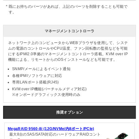
既にお持ちのパーツがあれば、上記のパーツを削除することも可能で
す。
マネージメントコントローラ
ネットワーク上のコンピュータからWEBブラウザを使用して、システ
ムの電源のコントロールやCPU温度、ファン回転数の監視などを可能
にするIPMI2.0準拠のマネージメントコントローラ搭載。KVM over IP
機能による、リモートからのOSインストールなども可能です。
SNMP/メールによるイベント通知
各種IPMIソフトウェアに対応
専用LANポート搭載(RJ45)
KVM over IP機能(バーチャルメディア対応)
※オンボードグラフィックス使用時のみ
推奨オプション
MegaRAID 9560-8i (12G/NVMe/内8ポート/PCIe)
最大8台のSAS/SATA対応のハードウェアRAIDコント