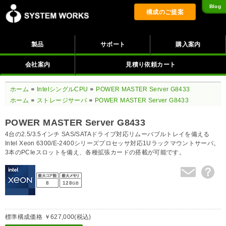
Blog
構成のご提案
製品
サポート
購入案内
会社案内
見積り依頼カート
ホーム
IntelシングルCPU
POWER MASTER Server G8433
ホーム
ストレージサーバ
POWER MASTER Server G8433
POWER MASTER Server G8433
4台の2.5/3.5インチ SAS/SATAドライブ対応リムーバブルトレイを備える
Intel Xeon 6300/E-2400シリーズプロセッサ対応1Uラックマウントサーバ。
3本のPCIeスロットを備え、各種拡張カードの搭載が可能です。
8
128
GB
標準構成価格 ￥627,000(税込)