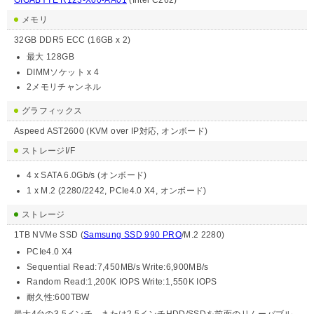
GIGABYTE R123-X00-AA01
(Intel C262)
メモリ
32GB DDR5 ECC (16GB x 2)
最大 128GB
DIMMソケット x 4
2メモリチャンネル
グラフィックス
Aspeed AST2600 (KVM over IP対応, オンボード)
ストレージI/F
4 x SATA 6.0Gb/s (オンボード)
1 x M.2 (2280/2242, PCIe4.0 X4, オンボード)
ストレージ
1TB NVMe SSD (
Samsung SSD 990 PRO
/M.2 2280)
PCIe4.0 X4
Sequential Read:7,450MB/s Write:6,900MB/s
Random Read:1,200K IOPS Write:1,550K IOPS
耐久性:600TBW
最大4台の3.5インチ、または2.5インチHDD/SSDを前面のリムーバブル