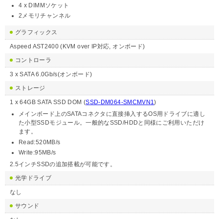
4 x DIMMソケット
2メモリチャンネル
グラフィックス
Aspeed AST2400 (KVM over IP対応, オンボード)
コントローラ
3 x SATA 6.0Gb/s(オンボード)
ストレージ
1 x 64GB SATA SSD DOM (
SSD-DM064-SMCMVN1
)
メインボード上のSATAコネクタに直接挿入するOS用ドライブに適し
た小型SSDモジュール。一般的なSSD/HDDと同様にご利用いただけ
ます。
Read:520MB/s
Write:95MB/s
2.5インチSSDの追加搭載が可能です。
光学ドライブ
なし
サウンド