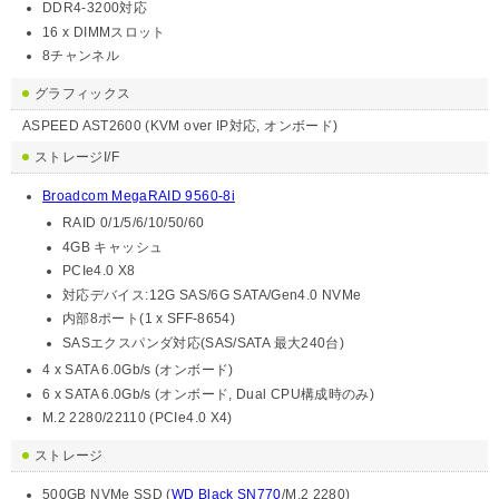
DDR4-3200対応
16 x DIMMスロット
8チャンネル
グラフィックス
ASPEED AST2600 (KVM over IP対応, オンボード)
ストレージI/F
Broadcom MegaRAID 9560-8i
RAID 0/1/5/6/10/50/60
4GB キャッシュ
PCIe4.0 X8
対応デバイス:12G SAS/6G SATA/Gen4.0 NVMe
内部8ポート(1 x SFF-8654)
SASエクスパンダ対応(SAS/SATA 最大240台)
4 x SATA 6.0Gb/s (オンボード)
6 x SATA 6.0Gb/s (オンボード, Dual CPU構成時のみ)
M.2 2280/22110 (PCIe4.0 X4)
ストレージ
500GB NVMe SSD (
WD Black SN770
/M.2 2280)