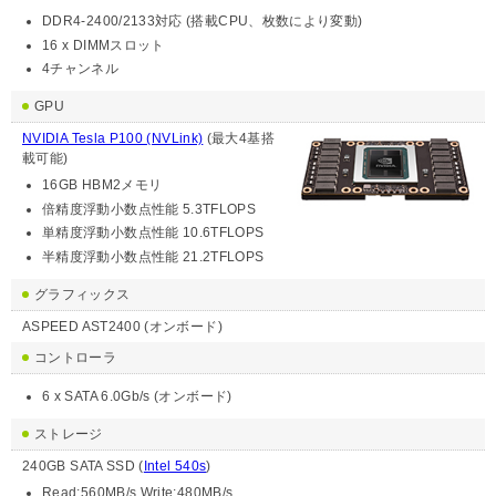
DDR4-2400/2133対応 (搭載CPU、枚数により変動)
16 x DIMMスロット
4チャンネル
GPU
NVIDIA Tesla P100 (NVLink)
(最大4基搭
載可能)
16GB HBM2メモリ
倍精度浮動小数点性能 5.3TFLOPS
単精度浮動小数点性能 10.6TFLOPS
半精度浮動小数点性能 21.2TFLOPS
グラフィックス
ASPEED AST2400 (オンボード)
コントローラ
6 x SATA 6.0Gb/s (オンボード)
ストレージ
240GB SATA SSD (
Intel 540s
)
Read:560MB/s Write:480MB/s