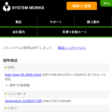
Blog
構成のご提案
製品
サポート
購入案内
会社案内
見積り依頼カート
このシステムの販売は終了しました。
製品トップページへ
標準構成
CPU
Intel Xeon E5-2600 v3/v4
(QPI 9.6/8.0/6.4GT/s, LGA2011-3)プロセッサ
対応
標準で2基搭載
メインボード
Supermicro 1028GQ-TXR
(Intel C612 chipset)
メモリ