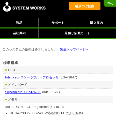
Blog
構成のご提案
製品
サポート
購入案内
会社案内
見積り依頼カート
このシステムの販売は終了しました。
製品トップページへ
標準構成
CPU
Intel Xeonスケーラブル・プロセッサ
(LGA-3647)
メインボード
Supermicro X11SPW-TF
(Intel C622)
メモリ
48GB DDR4 ECC Registered (6 x 8GB)
DDR4-2933/2666/2400対応(搭載CPUにより変動)