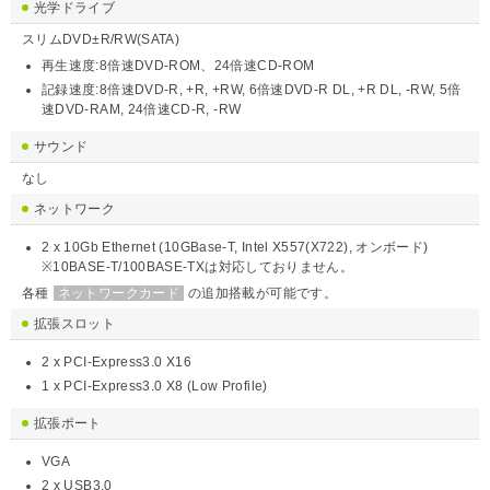
光学ドライブ
スリムDVD±R/RW(SATA)
再生速度:8倍速DVD-ROM、24倍速CD-ROM
記録速度:8倍速DVD-R, +R, +RW, 6倍速DVD-R DL, +R DL, -RW, 5倍
速DVD-RAM, 24倍速CD-R, -RW
サウンド
なし
ネットワーク
2 x 10Gb Ethernet (10GBase-T, Intel X557(X722), オンボード)
※10BASE-T/100BASE-TXは対応しておりません。
各種
ネットワークカード
の追加搭載が可能です。
拡張スロット
2 x PCI-Express3.0 X16
1 x PCI-Express3.0 X8 (Low Profile)
拡張ポート
VGA
2 x USB3.0