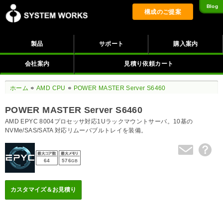
Blog
構成のご提案
製品
サポート
購入案内
会社案内
見積り依頼カート
ホーム
AMD CPU
POWER MASTER Server S6460
POWER MASTER Server S6460
AMD EPYC 8004プロセッサ対応1Uラックマウントサーバ。10基の
NVMe/SAS/SATA 対応リムーバブルトレイを装備。
64
576
GB