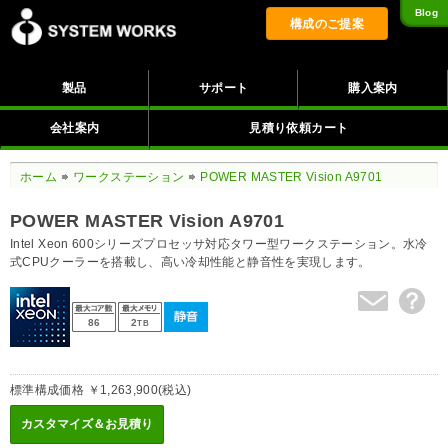
Blog
構成のご提案
製品
サポート
購入案内
会社案内
見積り依頼カート
ホーム
ワークステーション
POWER MASTER Vision A9701
POWER MASTER Vision A9701
Intel Xeon 600シリーズプロセッサ対応タワー型ワークステーション。水冷
式CPUクーラーを搭載し、高い冷却性能と静音性を実現します。
86
2
TB
標準構成価格 ￥1,263,900(税込)