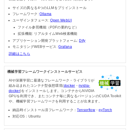
サイズの異なる4つのLLMをプリインストール
フレームワーク:
Ollama
ユーザインタフェース:
Open WebUI
ファイル参照機能（PDFの要約など）
拡張機能: リアルタイムWeb検索機能
アプリケーション開発プラットフォーム:
Dify
モニタリングWEBサービス:
Grafana
詳細はこちら
機械学習フレームワークインストールサービス
AIや深層学習に最適なフレームワーク・ライブラリが
組み込まれたコンテナ型仮想環境(
docker
・
nvidia-
docker
)をインストールします。コンテナからNVIDIA
GPUを利用でき、またコンテナ毎に異なるバージョンのCUDA Toolkit
や、機械学習フレームワークを利用することが出来ます。
納品時インストール済フレームワーク：
Tensorflow
・
pyTorch
対応OS：Ubuntu