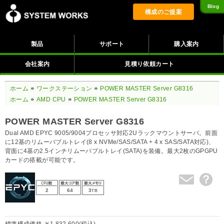
Blog
構成のご提案
製品
サポート
購入案内
会社案内
見積り依頼カート
ホーム
ワークステーション
POWER MASTER Server G8316
ホーム
AMD CPU
POWER MASTER Server G8316
POWER MASTER Server G8316
Dual AMD EPYC 9005/9004プロセッサ対応2Uラックマウントサーバ。前面
に12基のリムーバブルトレイ(8 x NVMe/SAS/SATA + 4 x SAS/SATA対応)、
背面に4基の2.5インチリムーバブルトレイ(SATA)を装備。最大2枚のGPGPU
カードの搭載が可能です。
2
64
3
TB