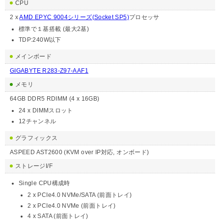
CPU
2 x
AMD EPYC 9004シリーズ(Socket SP5)
プロセッサ
標準で１基搭載 (最大2基)
TDP:240W以下
メインボード
GIGABYTE R283-Z97-AAF1
メモリ
64GB DDR5 RDIMM (4 x 16GB)
24 x DIMMスロット
12チャンネル
グラフィックス
ASPEED AST2600 (KVM over IP対応, オンボード)
ストレージI/F
Single CPU構成時
2 x PCIe4.0 NVMe/SATA (前面トレイ)
2 x PCIe4.0 NVMe (前面トレイ)
4 x SATA (前面トレイ)