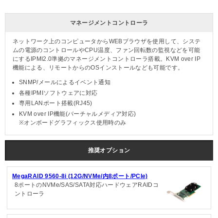
マネージメントコントローラ
ネットワーク上のコンピュータからWEBブラウザを使用して、システ
ムの電源のコントロールやCPU温度、ファン回転数の監視などを可能
にするIPMI2.0準拠のマネージメントコントローラ搭載。KVM over IP
機能による、リモートからのOSインストールなども可能です。
SNMP/メールによるイベント通知
各種IPMIソフトウェアに対応
専用LANポート搭載(RJ45)
KVM over IP機能(バーチャルメディア対応)
※オンボードグラフィックス使用時のみ
推奨オプション
MegaRAID 9560-8i (12G/NVMe/内8ポート/PCIe)
8ポートのNVMe/SAS/SATA対応ハードウェアRAIDコ
ントローラ