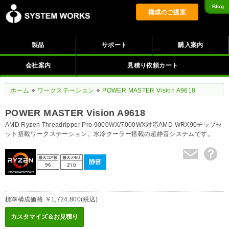
Blog
構成のご提案
製品
サポート
購入案内
会社案内
見積り依頼カート
ホーム
ワークステーション
POWER MASTER Vision A9618
POWER MASTER Vision A9618
AMD Ryzen Threadripper Pro 9000WX/7000WX対応AMD WRX90チップセ
ット搭載ワークステーション。水冷クーラー搭載の超静音システムです。
96
2
TB
標準構成価格 ￥1,724,800(税込)